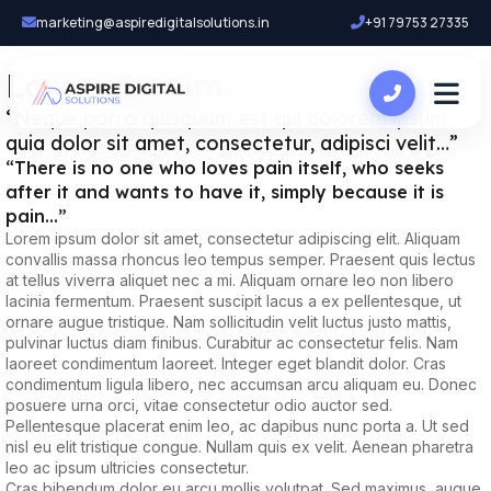
marketing@aspiredigitalsolutions.in
+91 79753 27335
Lorem Ipsum
“Neque porro quisquam est qui dolorem ipsum
quia dolor sit amet, consectetur, adipisci velit…”
“There is no one who loves pain itself, who seeks
after it and wants to have it, simply because it is
pain…”
Lorem ipsum dolor sit amet, consectetur adipiscing elit. Aliquam
convallis massa rhoncus leo tempus semper. Praesent quis lectus
at tellus viverra aliquet nec a mi. Aliquam ornare leo non libero
lacinia fermentum. Praesent suscipit lacus a ex pellentesque, ut
ornare augue tristique. Nam sollicitudin velit luctus justo mattis,
pulvinar luctus diam finibus. Curabitur ac consectetur felis. Nam
laoreet condimentum laoreet. Integer eget blandit dolor. Cras
condimentum ligula libero, nec accumsan arcu aliquam eu. Donec
posuere urna orci, vitae consectetur odio auctor sed.
Pellentesque placerat enim leo, ac dapibus nunc porta a. Ut sed
nisl eu elit tristique congue. Nullam quis ex velit. Aenean pharetra
leo ac ipsum ultricies consectetur.
Cras bibendum dolor eu arcu mollis volutpat. Sed maximus, augue