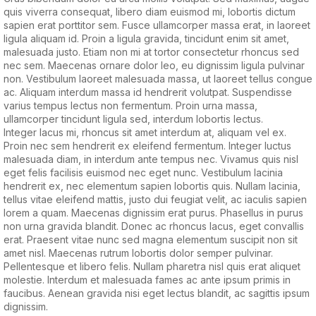
quis viverra consequat, libero diam euismod mi, lobortis dictum
sapien erat porttitor sem. Fusce ullamcorper massa erat, in laoreet
ligula aliquam id. Proin a ligula gravida, tincidunt enim sit amet,
malesuada justo. Etiam non mi at tortor consectetur rhoncus sed
nec sem. Maecenas ornare dolor leo, eu dignissim ligula pulvinar
non. Vestibulum laoreet malesuada massa, ut laoreet tellus congue
ac. Aliquam interdum massa id hendrerit volutpat. Suspendisse
varius tempus lectus non fermentum. Proin urna massa,
ullamcorper tincidunt ligula sed, interdum lobortis lectus.
Integer lacus mi, rhoncus sit amet interdum at, aliquam vel ex.
Proin nec sem hendrerit ex eleifend fermentum. Integer luctus
malesuada diam, in interdum ante tempus nec. Vivamus quis nisl
eget felis facilisis euismod nec eget nunc. Vestibulum lacinia
hendrerit ex, nec elementum sapien lobortis quis. Nullam lacinia,
tellus vitae eleifend mattis, justo dui feugiat velit, ac iaculis sapien
lorem a quam. Maecenas dignissim erat purus. Phasellus in purus
non urna gravida blandit. Donec ac rhoncus lacus, eget convallis
erat. Praesent vitae nunc sed magna elementum suscipit non sit
amet nisl. Maecenas rutrum lobortis dolor semper pulvinar.
Pellentesque et libero felis. Nullam pharetra nisl quis erat aliquet
molestie. Interdum et malesuada fames ac ante ipsum primis in
faucibus. Aenean gravida nisi eget lectus blandit, ac sagittis ipsum
dignissim.