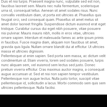
Duis et nisi turpis. Praesent magna nunc, vulputate sed est non,
faucibus laoreet sem. Mauris nec nulla fermentum, scelerisque
urna id, consequat tellus. Aenean sit amet sodales risus. Nunc
convallis vestibulum diam, ut porta est ultricies at. Phasellus quis
feugiat orci, sed consequat quam. Phasellus sit amet metus sit
amet dolor laoreet fringilla. Suspendisse dictum euismod erat eget
tristique. Curabitur cursus dui eget nibh posuere, vitae posuere
nisi pulvinar. Mauris mauris nibh, mollis in eros vitae, ultricies
ornare sapien. Interdum et malesuada fames ac ante ipsum primis
in faucibus. Fusce magna diam, aliquam non faucibus sit amet,
gravida quis ligula. Nullam ornare blandit dui at efficitur. Ut ultricies
massa et ultricies dignissim.
Pellentesque ut enim sapien. Sed porta sem massa, ac dictum velit
condimentum ut. Etiam viverra, lorem sed sodales posuere, turpis
nunc aliquam sem, vel euismod sem lectus sed justo. Donec
pretium viverra efficitur. Cras maximus auctor magna, a consequat
augue accumsan ut. Sed et nisi non sapien tempor vestibulum.
Pellentesque non augue lectus. Nulla justo tortor, suscipit vitae
pellentesque id, sollicitudin a lacus. Morbi commodo sem quis sem
ultricies pellentesque. Nulla facilisi.